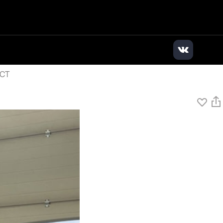
илер
|
+7 (383) 363-63-83
|
Заказать звонок
DCT