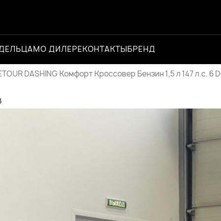
ДЕЛЬЦАМ
О ДИЛЕРЕ
КОНТАКТЫ
БРЕНД
Официальный д
ETOUR DASHING Комфорт Кроссовер Бензин 1,5 л 147 л.с. 6 
3