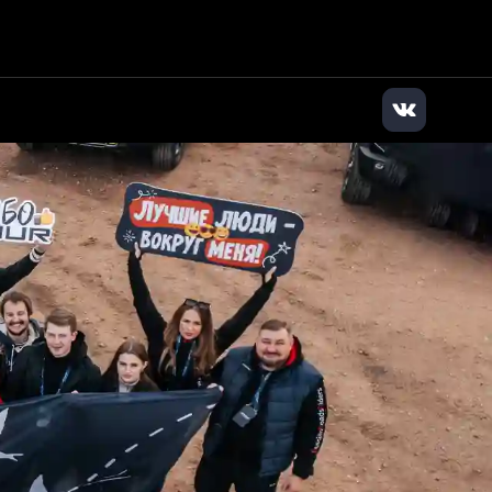
илер
|
+7 (383) 363-63-83
|
Заказать звонок