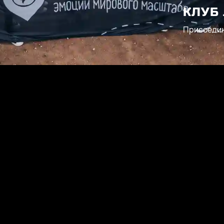
КЛУБ 
Присоедин