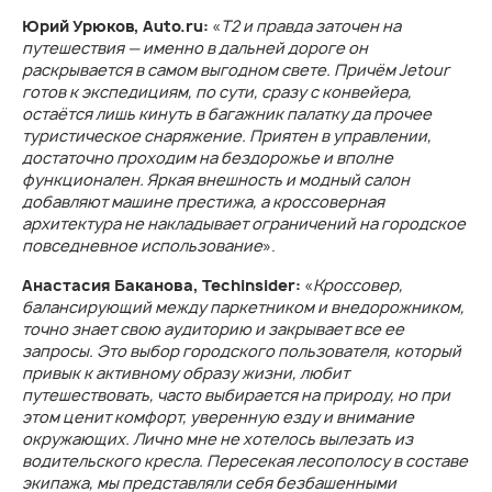
Юрий Урюков, Auto.ru:
«
T2 и правда заточен на
путешествия — именно в дальней дороге он
раскрывается в самом выгодном свете. Причём Jetour
готов к экспедициям, по сути, сразу с конвейера,
остаётся лишь кинуть в багажник палатку да прочее
туристическое снаряжение. Приятен в управлении,
достаточно проходим на бездорожье и вполне
функционален. Яркая внешность и модный салон
добавляют машине престижа, а кроссоверная
архитектура не накладывает ограничений на городское
повседневное использование
».
Анастасия Баканова, Techinsider:
«
Кроссовер,
балансирующий между паркетником и внедорожником,
точно знает свою аудиторию и закрывает все ее
запросы. Это выбор городского пользователя, который
привык к активному образу жизни, любит
путешествовать, часто выбирается на природу, но при
этом ценит комфорт, уверенную езду и внимание
окружающих. Лично мне не хотелось вылезать из
водительского кресла. Пересекая лесополосу в составе
экипажа, мы представляли себя безбашенными