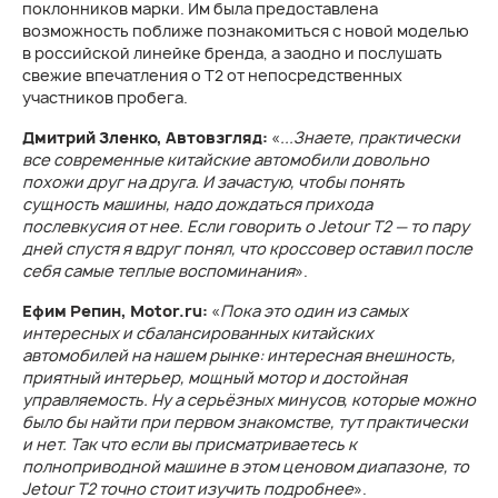
поклонников марки. Им была предоставлена
возможность поближе познакомиться с новой моделью
в российской линейке бренда, а заодно и послушать
свежие впечатления о Т2 от непосредственных
участников пробега.
Дмитрий Зленко, Автовзгляд:
«
...Знаете, практически
все современные китайские автомобили довольно
похожи друг на друга. И зачастую, чтобы понять
сущность машины, надо дождаться прихода
послевкусия от нее. Если говорить о Jetour T2 — то пару
дней спустя я вдруг понял, что кроссовер оставил после
себя самые теплые воспоминания
».
Ефим Репин, Motor.ru:
«
Пока это один из самых
интересных и сбалансированных китайских
автомобилей на нашем рынке: интересная внешность,
приятный интерьер, мощный мотор и достойная
управляемость. Ну а серьёзных минусов, которые можно
было бы найти при первом знакомстве, тут практически
и нет. Так что если вы присматриваетесь к
полноприводной машине в этом ценовом диапазоне, то
Jetour T2 точно стоит изучить подробнее
».