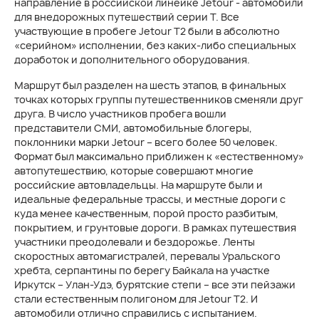
направление в российской линейке Jetour - автомобили
для внедорожных путешествий серии Т. Все
участвующие в пробеге Jetour T2 были в абсолютно
«серийном» исполнении, без каких-либо специальных
доработок и дополнительного оборудования.
Маршрут был разделен на шесть этапов, в финальных
точках которых группы путешественников сменяли друг
друга. В число участников пробега вошли
представители СМИ, автомобильные блогеры,
поклонники марки Jetour – всего более 50 человек.
Формат был максимально приближен к «естественному»
автопутешествию, которые совершают многие
российские автовладельцы. На маршруте были и
идеальные федеральные трассы, и местные дороги с
куда менее качественным, порой просто разбитым,
покрытием, и грунтовые дороги. В рамках путешествия
участники преодолевали и бездорожье. Ленты
скоростных автомагистралей, перевалы Уральского
хребта, серпантины по берегу Байкала на участке
Иркутск – Улан-Удэ, бурятские степи – все эти пейзажи
стали естественным полигоном для Jetour T2. И
автомобили отлично справились с испытанием.