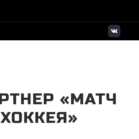
илер
|
+7 (383) 363-63-83
|
Заказать звонок
РТНЕР «МАТЧ
 ХОККЕЯ»