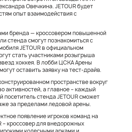
лександра Овечкина. JETOUR будет
стям опыт взаимодействия с
рами бренда — кроссовером повышенной
ли стенда смогут познакомиться с
омобиля JETOUR в официальном
могут стать участниками розыгрыша
звезд хоккея. В лобби ЦСКА Арены
могут оставить заявку на тест-драйв.
конструированном пространстве вокруг
о активностей, а главное – каждый
й посетитель стенда JETOUR сможет
даже за пределами ледовой арены.
ектное появление игроков команд на
R – кроссовер для внедорожных
широкими колесными арками и