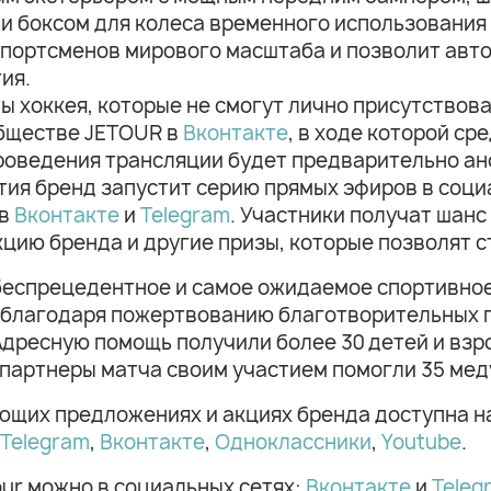
 боксом для колеса временного использования 
спортсменов мирового масштаба и позволит авт
тия.
 хоккея, которые не смогут лично присутствоват
бществе JETOUR в
Вконтакте
, в ходе которой с
роведения трансляции будет предварительно ан
тия бренд запустит серию прямых эфиров в соци
 в
Вконтакте
и
Telegram
. Участники получат шанс
кцию бренда и другие призы, которые позволят с
– беспрецедентное и самое ожидаемое спортивно
ду благодаря пожертвованию благотворительных 
 Адресную помощь получили более 30 детей и вз
партнеры матча своим участием помогли 35 мед
ющих предложениях и акциях бренда доступна 
Telegram
,
Вконтакте
,
Одноклассники
,
Youtube
.
ur можно в социальных сетях:
Вконтакте
и
Teleg