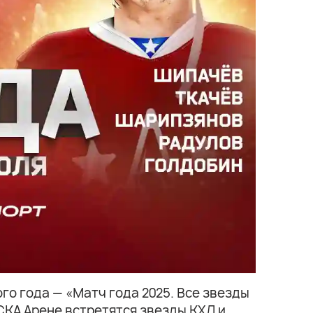
о года — «Матч года 2025. Все звезды
СКА Арене встретятся звезды КХЛ и