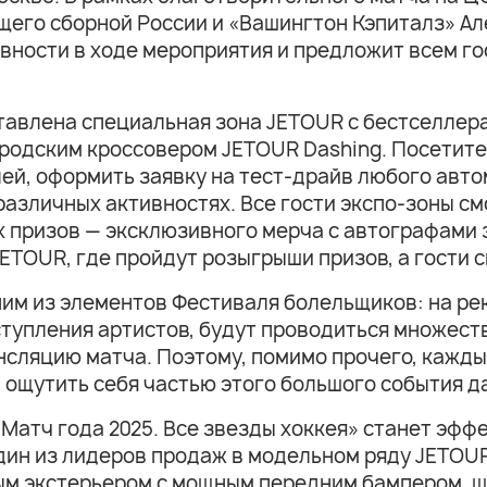
щего сборной России и «Вашингтон Кэпиталз» А
вности в ходе мероприятия и предложит всем го
тавлена специальная зона JETOUR с бестселле
родским кроссовером JETOUR Dashing. Посетите
ей, оформить заявку на тест-драйв любого авт
различных активностях. Все гости экспо-зоны с
х призов — эксклюзивного мерча с автографами 
TOUR, где пройдут розыгрыши призов, а гости с
ним из элементов Фестиваля болельщиков: на ре
тупления артистов, будут проводиться множеств
сляцию матча. Поэтому, помимо прочего, кажды
и ощутить себя частью этого большого события 
Матч года 2025. Все звезды хоккея» станет эфф
дин из лидеров продаж в модельном ряду JETOU
ным экстерьером с мощным передним бампером, 