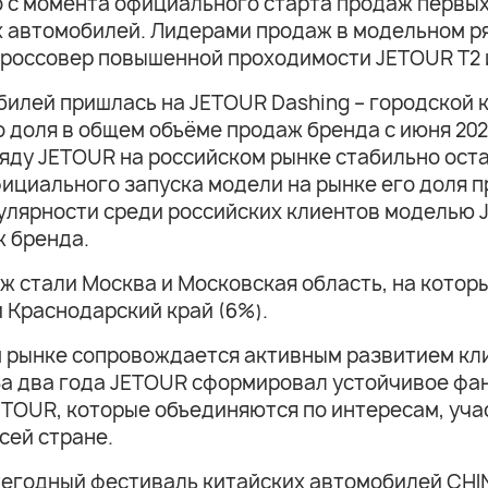
 с момента официального старта продаж первых
х автомобилей. Лидерами продаж в модельном р
кроссовер повышенной проходимости JETOUR T2 и
билей пришлась на JETOUR Dashing – городской
о доля в общем объёме продаж бренда с июня 202
яду JETOUR на российском рынке стабильно ост
фициального запуска модели на рынке его доля 
улярности среди российских клиентов моделью 
ж бренда.
 стали Москва и Московская область, на котор
 Краснодарский край (6%).
м рынке сопровождается активным развитием кл
 За два года JETOUR сформировал устойчивое фа
TOUR, которые объединяются по интересам, учас
сей стране.
жегодный фестиваль китайских автомобилей CHI