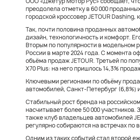
ООО «Джетур Мотор Рус» сообщает, что
преодолела отметку в 60 000 проданны
городской кроссовер JETOUR Dashing, 
Так, почти половина проданных автомо
дизайн, технологичность и комфорт. Ег
Вторым по популярности в модельном р
России в марте 2024 года. С момента о
объёма продаж JETOUR. Третьей по поп
X70 Plus: на него пришлось 14,3% прода
Ключевыми регионами по объёму продаж
автомобилей, Санкт-Петербург (6,8%) и
Стабильный рост бренда на российско
насчитывает более 50 000 участников.
также клуб владельцев автомобилей JE
регулярно собираются на встречах по в
Одним из таких событий стал второй е