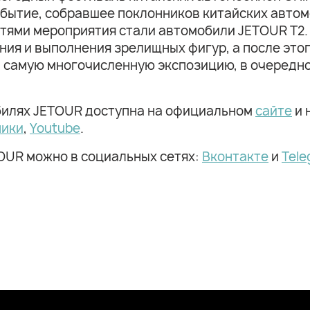
обытие, собравшее поклонников китайских автом
тями мероприятия стали автомобили JETOUR T2.
ния и выполнения зрелищных фигур, а после это
ой самую многочисленную экспозицию, в очередн
билях JETOUR доступна на официальном
сайте
и 
ники
,
Youtube
.
OUR можно в социальных сетях:
Вконтакте
и
Tele