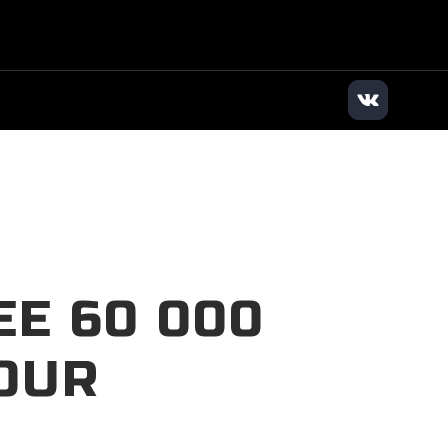
илер
|
+7 (383) 363-63-83
|
Заказать звонок
Е 60 000
OUR