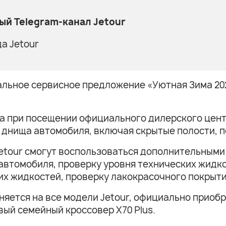
й Telegram-канал Jetour
а Jetour
альное сервисное предложение «Уютная Зима 20
года при посещении официального дилерского цен
днища автомобиля, включая скрытые полости, по 
etour смогут воспользоваться дополнительными
 автомобиля, проверку уровня технических жидк
их жидкостей, проверку лакокрасочного покрыт
яется на все модели Jetour, официально приоб
вый семейный кроссовер X70 Plus.