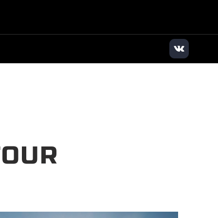
илер
|
+7 (383) 363-63-83
|
Заказать звонок
TOUR